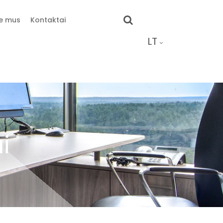
e mus
Kontaktai
LT
i