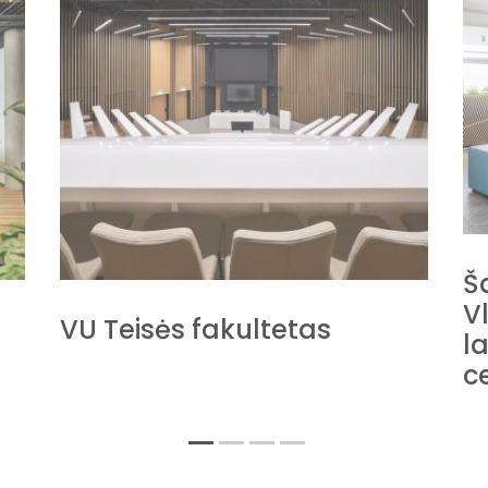
Š
V
VU Teisės fakultetas
la
c
1
2
3
4