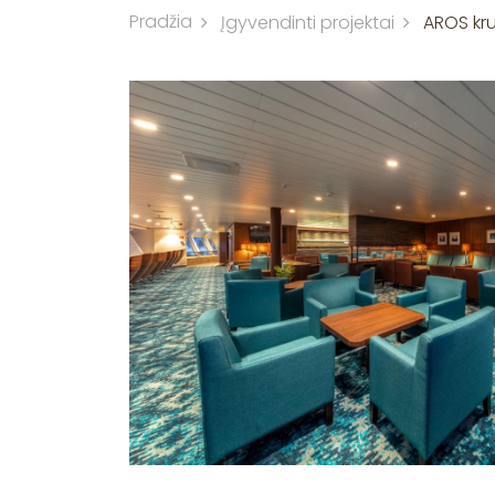
Pradžia
Įgyvendinti projektai
AROS krui