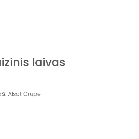
zinis laivas
s:
Alsot Grupė