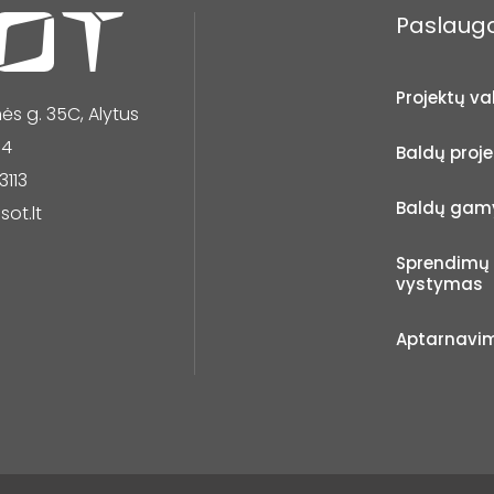
Paslaug
Projektų v
s g. 35C, Alytus
14
Baldų proj
3113
Baldų gam
sot.lt
Sprendimų 
vystymas
Aptarnavi