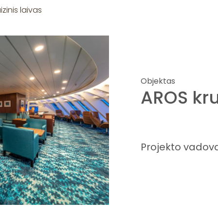
zinis laivas
Objektas
AROS krui
Projekto vadova