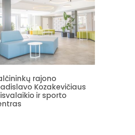
alčininkų rajono
ladislavo Kozakevičiaus
Stasio E
isvalaikio ir sporto
centras
entras