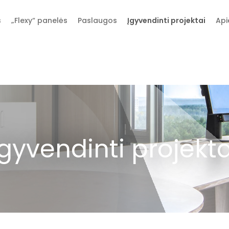
s
„Flexy“ panelės
Paslaugos
Įgyvendinti projektai
Api
Įgyvendinti projekta