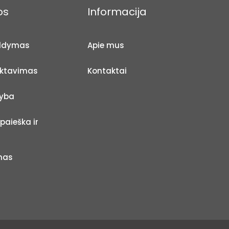
os
Informacija
aldymas
Apie mus
ektavimas
Kontaktai
yba
paieška ir
mas