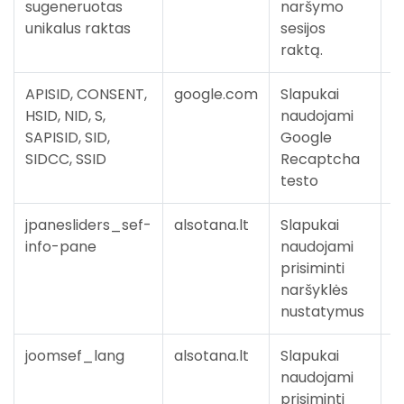
sugeneruotas
naršymo
m
unikalus raktas
sesijos
raktą.
APISID, CONSENT,
google.com
Slapukai
Į
HSID, NID, S,
naudojami
p
SAPISID, SID,
Google
m
SIDCC, SSID
Recaptcha
testo
jpanesliders_sef-
alsotana.lt
Slapukai
Į
info-pane
naudojami
p
prisiminti
m
naršyklės
nustatymus
joomsef_lang
alsotana.lt
Slapukai
Į
naudojami
p
prisiminti
m