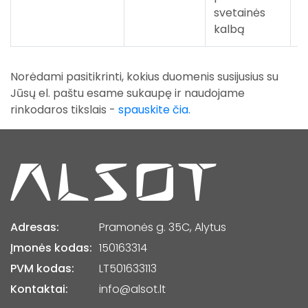
svetainės
kalbą
Norėdami pasitikrinti, kokius duomenis susijusius su
Jūsų el. paštu esame sukaupę ir naudojame
rinkodaros tikslais -
spauskite čia.
Adresas:
Pramonės g. 35C, Alytus
Įmonės kodas:
150163314
PVM kodas:
LT501633113
Kontaktai:
info@alsot.lt