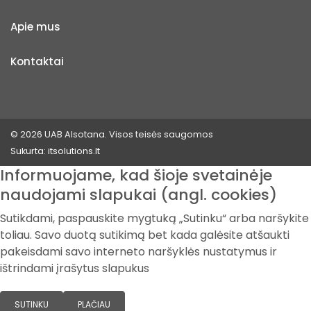
Apie mus
Kontaktai
© 2026 UAB Alsotana. Visos teisės saugomos
Sukurta:
itsolutions.lt
Informuojame, kad šioje svetainėje
naudojami slapukai (angl. cookies)
Sutikdami, paspauskite mygtuką „Sutinku“ arba naršykite
toliau. Savo duotą sutikimą bet kada galėsite atšaukti
pakeisdami savo interneto naršyklės nustatymus ir
ištrindami įrašytus slapukus
SUTINKU
PLAČIAU