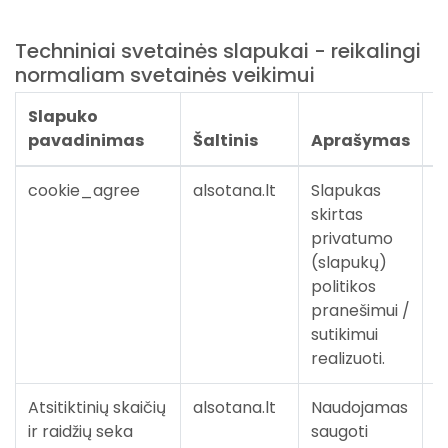
Techniniai svetainės slapukai - reikalingi
normaliam svetainės veikimui
Slapuko
S
pavadinimas
Šaltinis
Aprašymas
m
cookie_agree
alsotana.lt
Slapukas
S
skirtas
n
privatumo
(slapukų)
politikos
pranešimui /
sutikimui
realizuoti.
Atsitiktinių skaičių
alsotana.lt
Naudojamas
Į
ir raidžių seka
saugoti
p