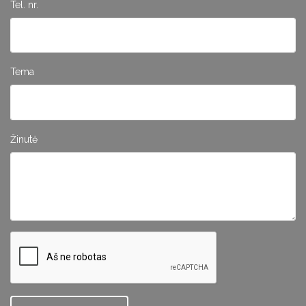
Tel. nr.
Tema
Žinutė