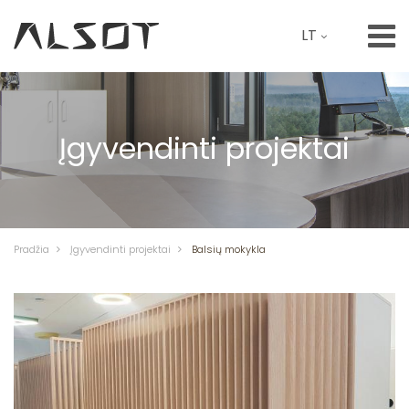
LT
Įgyvendinti projektai
Pradžia
Įgyvendinti projektai
Balsių mokykla