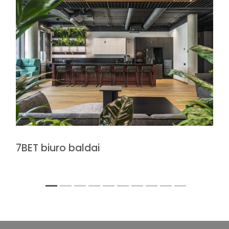
7BET biuro baldai
1
2
3
4
5
6
7
8
9
10