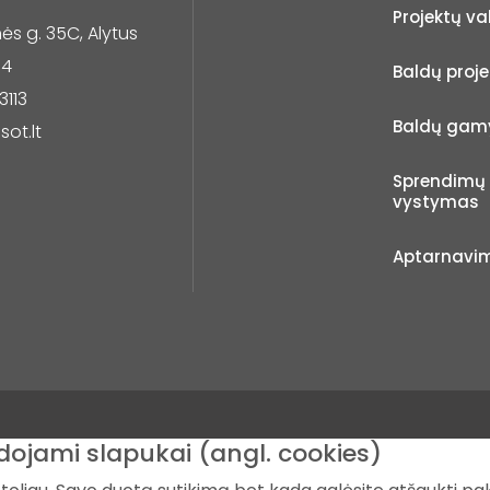
Projektų v
s g. 35C, Alytus
14
Baldų proj
3113
Baldų gam
sot.lt
Sprendimų 
vystymas
Aptarnavi
dojami slapukai (angl. cookies)