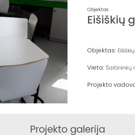
Objektas
Eišiškių 
Objektas:
Eišiški
Vieta:
Šalčininkų r
Projekto vadov
Projekto galerija