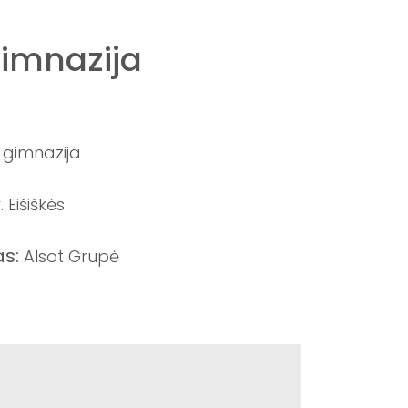
gimnazija
ų gimnazija
. Eišiškės
as:
Alsot Grupė