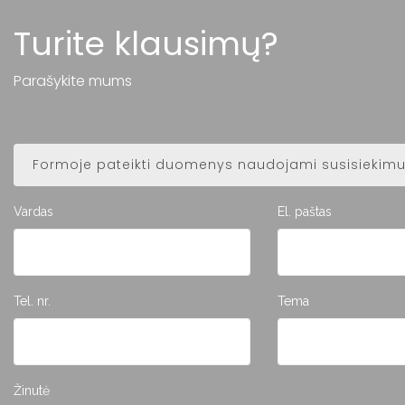
Turite klausimų?
Parašykite mums
Formoje pateikti duomenys naudojami susisiekimui
Vardas
El. paštas
Tel. nr.
Tema
Žinutė