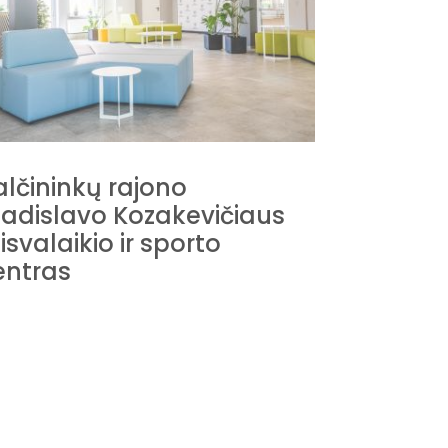
alčininkų rajono
ladislavo Kozakevičiaus
Stasio E
isvalaikio ir sporto
centras
entras