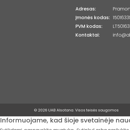
Adresas:
Pramonė
Įmonės kodas:
1501633
PVM kodas:
LT50163
Kontaktai:
info@al
© 2026 UAB Alsotana. Visos teisės saugomos
Informuojame, kad šioje svetainėje nau