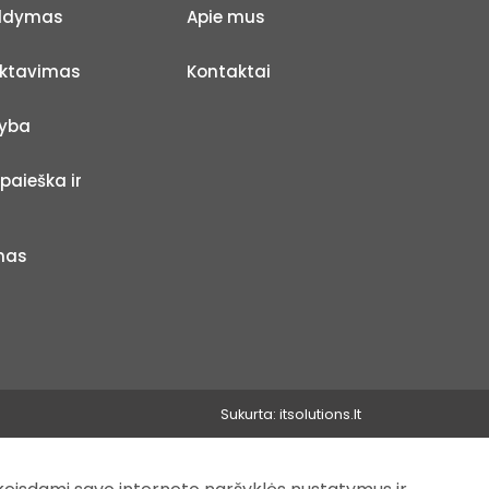
aldymas
Apie mus
ektavimas
Kontaktai
yba
paieška ir
mas
Sukurta:
itsolutions.lt