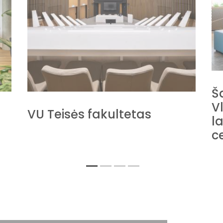
Š
V
VU Teisės fakultetas
la
c
1
2
3
4