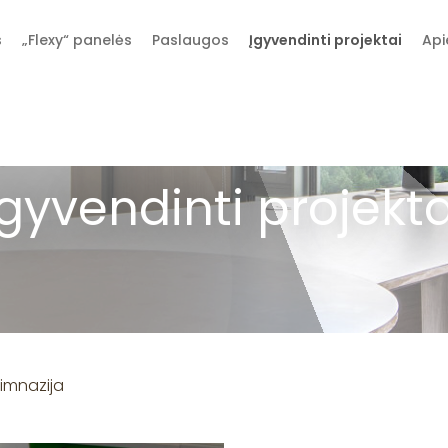
s
„Flexy“ panelės
Paslaugos
Įgyvendinti projektai
Api
Įgyvendinti projekta
gimnazija